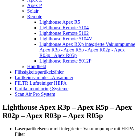
Apex P
Solair
Remote
Lighthouse Apex R5
Lighthouse Remote 5104
Lighthouse Remote 5102
Lighthouse Remote 5104V
Lighthouse Apex RXp integrierte Vakuumpumpe
Apex R3p - Apex R5p - Apex R02p - Apex
R03p - Apex R05p
Lighthouse Remote 5012P
Handheld
Flüssigkeitspartikelzähler
Luftkeimsammler -Airsampler
FILTR Luftreiniger HEPA
Partikelmonitoring Systeme
Scan Air Pro System
Lighthouse Apex R3p – Apex R5p – Apex
R02p – Apex R03p – Apex R05p
Laserpartikelsensor mit integrierter Vakuumpumpe mit HEPA
Filter