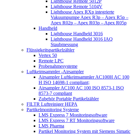
Lighthouse Remote 5012P
Lighthouse Remote 5104V
Lighthouse Apex RXp integrierte
Vakuumpumpe Apex R3p – Apex R5p –
Apex R02p – Apex R03p – Apex R05p
Handheld
Lighthouse Handheld 3016
Lighthouse Handheld 3016 IAQ
Staubmessung
Flüssigkeitspartikelzähler
Vertex 50
Remote LPC
Probenahmesysteme
Luftkeimsammler -Airsampler
Airsampler Luftkeimsammler AC100H AC 100
H ISO 14698-1 compliant;
Airsampler AC100 AC 100 ISO 8573-1 ISO
8573-7 compliant
Zubehör Portable Partikelzähler
FILTR Luftreiniger HEPA
Partikelmonitoring Systeme
LMS Express 7 Monitoringsoftware
LMS Express 7 RT Monitoringsoftware
LMS Pharma
Partikel Monitoring System mit Siemens Simatic