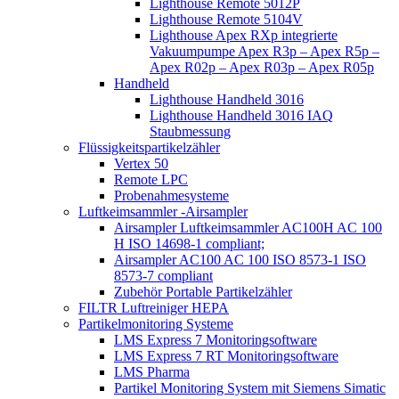
Lighthouse Remote 5012P
Lighthouse Remote 5104V
Lighthouse Apex RXp integrierte
Vakuumpumpe Apex R3p – Apex R5p –
Apex R02p – Apex R03p – Apex R05p
Handheld
Lighthouse Handheld 3016
Lighthouse Handheld 3016 IAQ
Staubmessung
Flüssigkeitspartikelzähler
Vertex 50
Remote LPC
Probenahmesysteme
Luftkeimsammler -Airsampler
Airsampler Luftkeimsammler AC100H AC 100
H ISO 14698-1 compliant;
Airsampler AC100 AC 100 ISO 8573-1 ISO
8573-7 compliant
Zubehör Portable Partikelzähler
FILTR Luftreiniger HEPA
Partikelmonitoring Systeme
LMS Express 7 Monitoringsoftware
LMS Express 7 RT Monitoringsoftware
LMS Pharma
Partikel Monitoring System mit Siemens Simatic