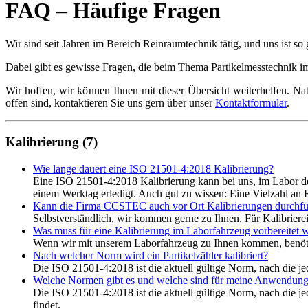
FAQ – Häufige Fragen
Wir sind seit Jahren im Bereich Reinraumtechnik tätig, und uns ist
Dabei gibt es gewisse Fragen, die beim Thema Partikelmesstechnik i
Wir hoffen, wir können Ihnen mit dieser Übersicht weiterhelfen. Na
offen sind, kontaktieren Sie uns gern über unser
Kontaktformular
.
Kalibrierung (7)
Wie lange dauert eine ISO 21501-4:2018 Kalibrierung?
Eine ISO 21501-4:2018 Kalibrierung kann bei uns, im Labor d
einem Werktag erledigt. Auch gut zu wissen: Eine Vielzahl an
Kann die Firma CCSTEC auch vor Ort Kalibrierungen durchf
Selbstverständlich, wir kommen gerne zu Ihnen. Für Kalibrierei
Was muss für eine Kalibrierung im Laborfahrzeug vorbereitet 
Wenn wir mit unserem Laborfahrzeug zu Ihnen kommen, benötige
Nach welcher Norm wird ein Partikelzähler kalibriert?
Die ISO 21501-4:2018 ist die aktuell gültige Norm, nach die je
Welche Normen gibt es und welche sind für meine Anwendun
Die ISO 21501-4:2018 ist die aktuell gültige Norm, nach die j
findet.