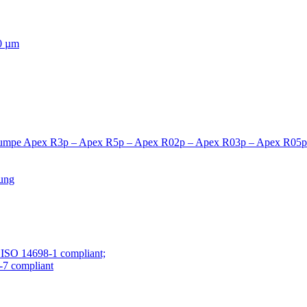
00 µm
pumpe Apex R3p – Apex R5p – Apex R02p – Apex R03p – Apex R05p
ung
ISO 14698-1 compliant;
7 compliant