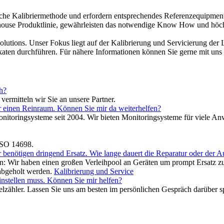
iche Kalibriermethode und erfordern entsprechendes Referenzequipmen
house Produktlinie, gewährleisten das notwendige Know How und höchs
lutions. Unser Fokus liegt auf der Kalibrierung und Servicierung der 
katen durchführen. Für nähere Informationen können Sie gerne mit un
h?
ermitteln wir Sie an unsere Partner.
r einen Reinraum. Können Sie mir da weiterhelfen?
ikelmonitoringsysteme seit 2004. Wir bieten Monitoringsysteme für viel
ISO 14698.
ir benötigen dringend Ersatz. Wie lange dauert die Reparatur oder der 
 Wir haben einen großen Verleihpool an Geräten um prompt Ersatz zu 
 abgeholt werden.
Kalibrierung und Service
einstellen muss. Können Sie mir helfen?
elzähler. Lassen Sie uns am besten im persönlichen Gespräch darüber 