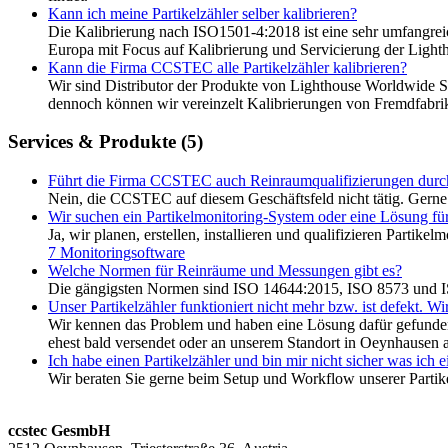
Kann ich meine Partikelzähler selber kalibrieren?
Die Kalibrierung nach ISO1501-4:2018 ist eine sehr umfangre
Europa mit Focus auf Kalibrierung und Servicierung der Light
Kann die Firma CCSTEC alle Partikelzähler kalibrieren?
Wir sind Distributor der Produkte von Lighthouse Worldwide So
dennoch können wir vereinzelt Kalibrierungen von Fremdfabri
Services & Produkte (5)
Führt die Firma CCSTEC auch Reinraumqualifizierungen durc
Nein, die CCSTEC auf diesem Geschäftsfeld nicht tätig. Gerne v
Wir suchen ein Partikelmonitoring-System oder eine Lösung fü
Ja, wir planen, erstellen, installieren und qualifizieren Part
7 Monitoringsoftware
Welche Normen für Reinräume und Messungen gibt es?
Die gängigsten Normen sind ISO 14644:2015, ISO 8573 und 
Unser Partikelzähler funktioniert nicht mehr bzw. ist defekt. W
Wir kennen das Problem und haben eine Lösung dafür gefunden:
ehest bald versendet oder an unserem Standort in Oeynhausen
Ich habe einen Partikelzähler und bin mir nicht sicher was ich 
Wir beraten Sie gerne beim Setup und Workflow unserer Partik
ccstec GesmbH