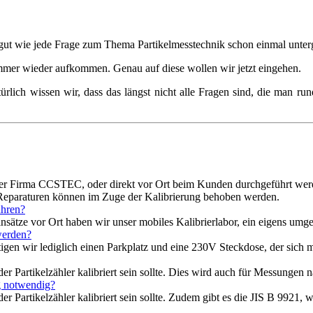
 so gut wie jede Frage zum Thema Partikelmesstechnik schon einmal unt
mmer wieder aufkommen. Genau auf diese wollen wir jetzt eingehen.
türlich wissen wir, dass das längst nicht alle Fragen sind, die man 
er Firma CCSTEC, oder direkt vor Ort beim Kunden durchgeführt werd
 Reparaturen können im Zuge der Kalibrierung behoben werden.
ühren?
nsätze vor Ort haben wir unser mobiles Kalibrierlabor, ein eigens umge
werden?
n wir lediglich einen Parkplatz und eine 230V Steckdose, der sich ma
der Partikelzähler kalibriert sein sollte. Dies wird auch für Messungen
g notwendig?
eder Partikelzähler kalibriert sein sollte. Zudem gibt es die JIS B 9