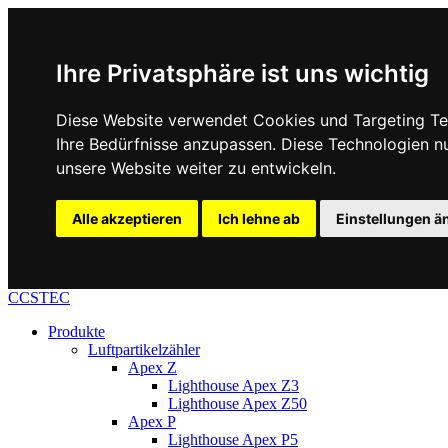
Ihre Privatsphäre ist uns wichtig
Diese Website verwendet Cookies und Targeting Tec
Ihre Bedürfnisse anzupassen. Diese Technologien 
unsere Website weiter zu entwickeln.
Alle akzeptieren
Ich lehne ab
Einstellungen ä
CCSTEC
Produkte
Luftpartikelzähler
Apex Z
Lighthouse Apex Z3
Lighthouse Apex Z50
Apex P
Lighthouse Apex P5