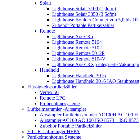
Solair
Lighthouse Solair 3100 (1,0cfm)
Lighthouse Solair 3350 (3,5cfm)
Lighthouse Boulder Counter von 5,0 bis 1
Zubehör Portable Partikelzähler
Remote
Lighthouse Apex R5
Lighthouse Remote 5104
Lighthouse Remote 5102
Lighthouse Remote 5012P
Lighthouse Remote 5104V
Lighthouse Apex RXp integrierte Vakuum
Handheld
Lighthouse Handheld 3016
Lighthouse Handheld 3016 IAQ Staubmess
Flüssigkeitspartikelzähler
Vertex 50
Remote LPC
Probenahmesysteme
Luftkeimsammler -Airsampler
Airsampler Luftkeimsammler AC100H AC 100 H 
Airsampler AC100 AC 100 ISO 8573-1 ISO 8573-
Zubehör Portable Partikelzähler
FILTR Luftreiniger HEPA
Partikelmonitoring Systeme