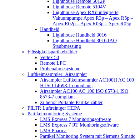
Lighthouse Remote 5012P
Lighthouse Remote 5104V
Lighthouse Apex RXp integrierte
Vakuumpumpe Apex R3p – Apex R5p –
Apex R02p – Apex R03p – Apex R05p
Handheld
Lighthouse Handheld 3016
Lighthouse Handheld 3016 IAQ
Staubmessung
Flüssigkeitspartikelzähler
Vertex 50
Remote LPC
Probenahmesysteme
Luftkeimsammler -Airsampler
Airsampler Luftkeimsammler AC100H AC 100
H ISO 14698-1 compliant;
Airsampler AC100 AC 100 ISO 8573-1 ISO
8573-7 compliant
Zubehör Portable Partikelzähler
FILTR Luftreiniger HEPA
Partikelmonitoring Systeme
LMS Express 7 Monitoringsoftware
LMS Express 7 RT Monitoringsoftware
LMS Pharma
Partikel Monitoring System mit Siemens Simatic