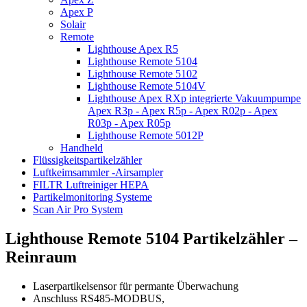
Apex P
Solair
Remote
Lighthouse Apex R5
Lighthouse Remote 5104
Lighthouse Remote 5102
Lighthouse Remote 5104V
Lighthouse Apex RXp integrierte Vakuumpumpe
Apex R3p - Apex R5p - Apex R02p - Apex
R03p - Apex R05p
Lighthouse Remote 5012P
Handheld
Flüssigkeitspartikelzähler
Luftkeimsammler -Airsampler
FILTR Luftreiniger HEPA
Partikelmonitoring Systeme
Scan Air Pro System
Lighthouse Remote 5104 Partikelzähler –
Reinraum
Laserpartikelsensor für permante Überwachung
Anschluss RS485-MODBUS,