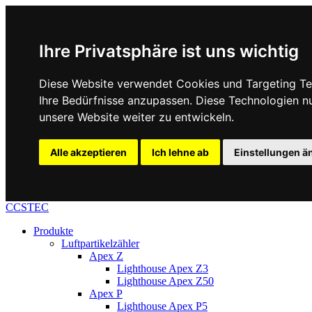
Ihre Privatsphäre ist uns wichtig
Diese Website verwendet Cookies und Targeting Tec
Ihre Bedürfnisse anzupassen. Diese Technologien 
unsere Website weiter zu entwickeln.
Alle akzeptieren
Ich lehne ab
Einstellungen ä
CCSTEC
Produkte
Luftpartikelzähler
Apex Z
Lighthouse Apex Z3
Lighthouse Apex Z50
Apex P
Lighthouse Apex P5