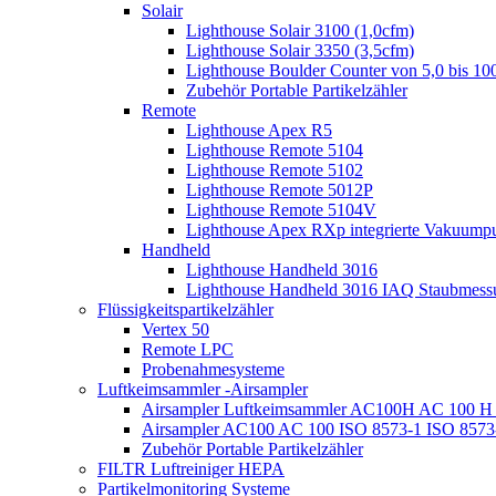
Solair
Lighthouse Solair 3100 (1,0cfm)
Lighthouse Solair 3350 (3,5cfm)
Lighthouse Boulder Counter von 5,0 bis 1
Zubehör Portable Partikelzähler
Remote
Lighthouse Apex R5
Lighthouse Remote 5104
Lighthouse Remote 5102
Lighthouse Remote 5012P
Lighthouse Remote 5104V
Lighthouse Apex RXp integrierte Vakuum
Handheld
Lighthouse Handheld 3016
Lighthouse Handheld 3016 IAQ Staubmess
Flüssigkeitspartikelzähler
Vertex 50
Remote LPC
Probenahmesysteme
Luftkeimsammler -Airsampler
Airsampler Luftkeimsammler AC100H AC 100 H 
Airsampler AC100 AC 100 ISO 8573-1 ISO 8573-
Zubehör Portable Partikelzähler
FILTR Luftreiniger HEPA
Partikelmonitoring Systeme