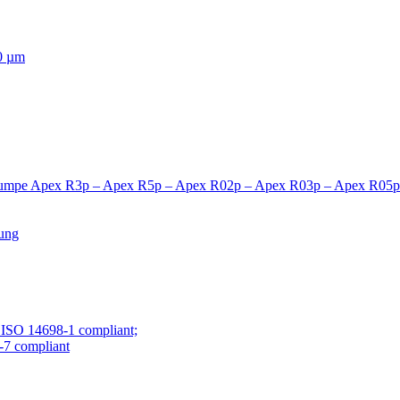
00 µm
pumpe Apex R3p – Apex R5p – Apex R02p – Apex R03p – Apex R05p
ung
ISO 14698-1 compliant;
7 compliant